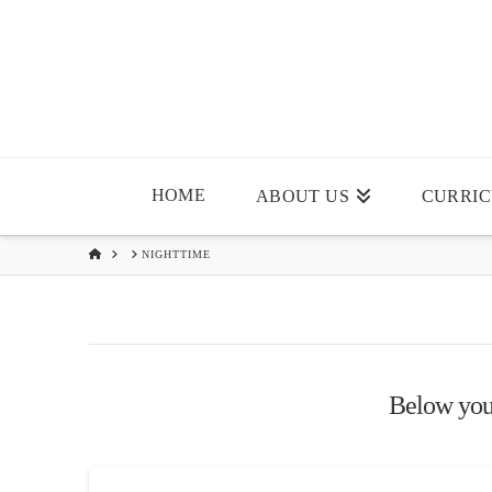
HOME
ABOUT US
CURRI
HOME
NIGHTTIME
Below you'l