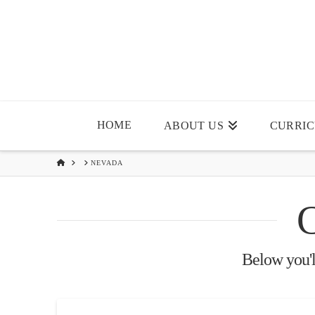
HOME
ABOUT US
CURRI
HOME
NEVADA
Below you'll